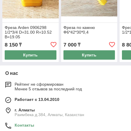
Фреза Arden 0906298
Фреза по камню
Фрез
1/2*3/4 D=31.00 R=10.52
Ф6*42*30*0,4
1/2*
B=19.05
8 150
7 000
8 8
₸
₸
Купить
Купить
О нас
Рейтинг не сформирован
Менее 5 отзывов за последний год
Работает с 13.04.2010
г. Алматы
Раимбека д.384, Алматы, Казахстан
Контакты