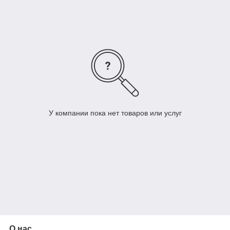
деревообрабатывающего инструмента: фрезы по дереву,
фрезы концевые, фрезы насадные и многое другое. Более
10-ти лет успешной работы компании – высшая гарантия
отличного качества инструмента и применения самых
актуальных на сегодня технических решений.
У компании пока нет товаров или услуг
О нас