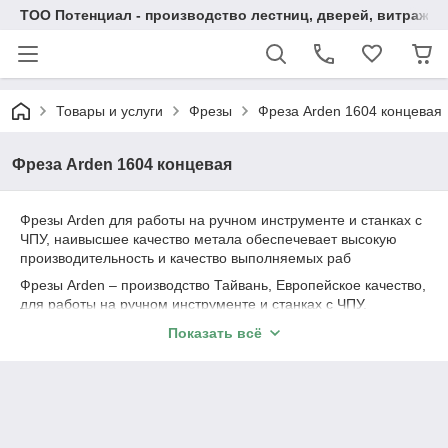
ТОО Потенциал - производство лестниц, дверей, витражей
Товары и услуги
Фрезы
Фреза Arden 1604 концевая
Фреза Arden 1604 концевая
Фрезы Arden для работы на ручном инструменте и станках с
ЧПУ, наивысшее качество метала обеспечевает высокую
производительность и качество выполняемых раб
Фрезы Arden – производство Тайвань, Европейское качество,
для работы на ручном инструменте и станках с ЧПУ,
наивысшее качество метала обеспечивает высокую
Показать всё
производительность и качество выполняемых работ.
Фрезы для обработки древесины и МДФ.
Arden – самый лучший выбор фрезы по дереву для
индустрии деревообработки и мебельного производства, а
также самый богатый выбор принадлежностей для