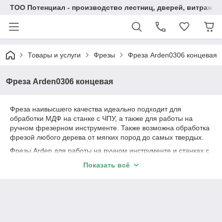
ТОО Потенциал - производство лестниц, дверей, витражей
Товары и услуги
Фрезы
Фреза Arden0306 концевая
Фреза Arden0306 концевая
Фреза наивысшего качества идеально подходит для
обработки МДФ на станке с ЧПУ, а также для работы на
ручном фрезерном инструменте. Также возможна обработка
фрезой любого дерева от мягких пород до самых твердых.
Фрезы Arden для работы на ручном инструменте и станках с
ЧПУ, наивысшее качество метала обеспечевает высокую
Показать всё
производительность и качество выполняемых раб
Фрезы Arden – производство Тайвань, Европейское качество,
для работы на ручном инструменте и станках с ЧПУ,
наивысшее качество метала обеспечевает высокую
производительность и качество выполняемых работ.