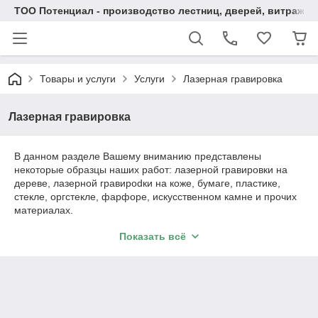
ТОО Потенциал - производство лестниц, дверей, витражей
Товары и услуги
Услуги
Лазерная гравировка
Лазерная гравировка
В данном разделе Вашему вниманию представлены
некоторые образцы наших работ: лазерной гравировки на
дереве, лазерной гравироdки на коже, бумаге, пластике,
стекле, оргстекле, фарфоре, искусственном камне и прочих
материалах.
После ознакомнения с услугами и продукцией, Вы можете
Показать всё
обратиться к специалисту нашей компании, для более
подробной консультации.
Порой достаточно трудно выбрать действительно
оригинальный хороший подарок, который действительно
обрадует и удивит человека. Что бы подарок был
оригинальным возможно стоит воспользоваться